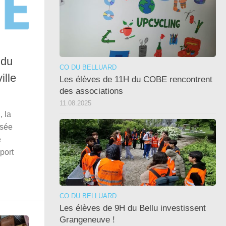
 du
CO DU BELLUARD
ille
Les élèves de 11H du COBE rencontrent
des associations
11.08.2025
, la
isée
é
port
CO DU BELLUARD
Les élèves de 9H du Bellu investissent
Grangeneuve !