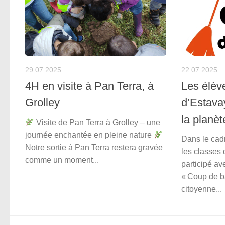
29.07.2025
22.07.2025
4H en visite à Pan Terra, à
Les élèv
Grolley
d’Estava
la planèt
Visite de Pan Terra à Grolley – une
journée enchantée en pleine nature
Dans le cadr
Notre sortie à Pan Terra restera gravée
les classes
comme un moment...
participé av
« Coup de ba
citoyenne...