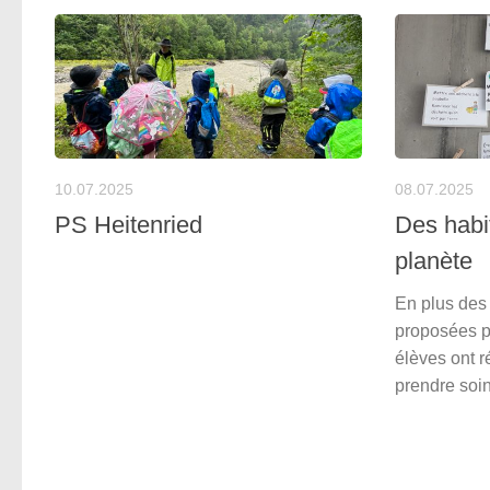
10.07.2025
08.07.2025
PS Heitenried
Des habi
planète
En plus des 
proposées pa
élèves ont r
prendre soin 