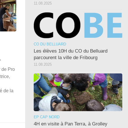
11.08.2025
CO DU BELLUARD
Les élèves 10H du CO du Belluard
.
parcourent la ville de Fribourg
11.08.2025
 de Pro
trice,
é de la
EP CAP NORD
4H en visite à Pan Terra, à Grolley