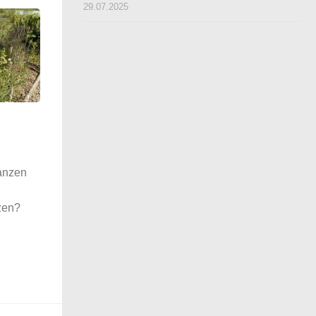
29.07.2025
anzen
zen?