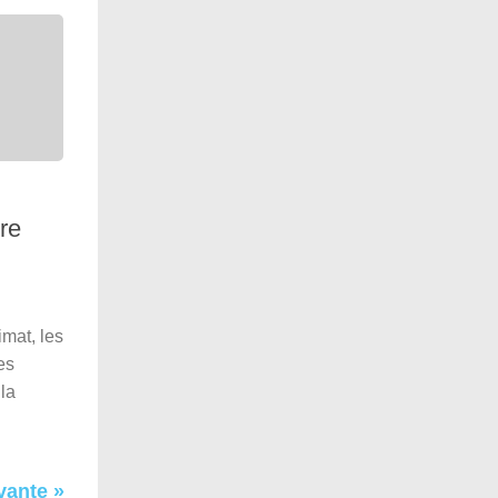
re
mat, les
es
la
vante »