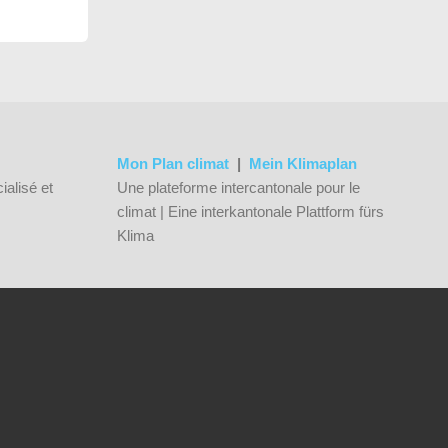
Mon Plan climat
|
Mein Klimaplan
ialisé et
Une plateforme intercantonale pour le
climat | Eine interkantonale Plattform fürs
Klima